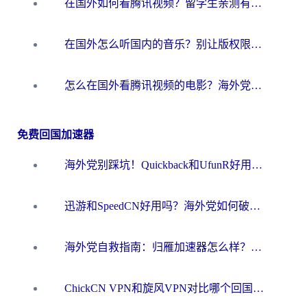
在国外如何看腾讯视频？留学生亲测有效的回国加速方案
在国外怎么听国内的音乐？别让版权限制断了你的华语歌单
怎么在国外看腾讯视频的电影？海外党亲测有效的回国加速指南
免费回国加速器
海外党别踩坑！Quickback和UfunR好用吗？选对回国加速器才能无缝刷国内资源
迅游和SpeedCN好用吗？海外党如何破解那道看不见的墙
海外党自救指南：归雁加速器怎么样？教你避开坑实现国内资源无缝访问
ChickCN VPN和旋风VPN对比哪个回国效果更好？海外用户的选择困境与出路