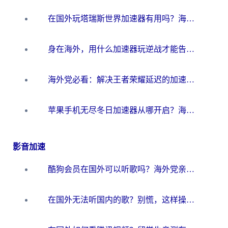
在国外玩塔瑞斯世界加速器有用吗？海外玩家亲测后的真实答案
身在海外，用什么加速器玩逆战才能告别延迟？
海外党必看：解决王者荣耀延迟的加速器终极指南——从EVE到猫和老鼠，一个工具全搞定
苹果手机无尽冬日加速器从哪开启？海外玩家的冬日生存指南
影音加速
酷狗会员在国外可以听歌吗？海外党亲测有效：3步解决音乐权限难题
在国外无法听国内的歌？别慌，这样操作就能畅听QQ音乐（附亲测加速器推荐）