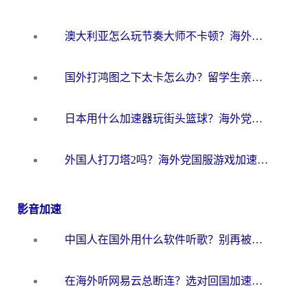
澳大利亚怎么玩节奏大师不卡顿？海外党国服游戏加速终极指南
国外打鸿图之下太卡怎么办？留学生亲测有效的国服游戏加速方案
日本用什么加速器玩街头篮球？海外党国服游戏不卡顿的终极攻略
外国人打刀塔2吗？海外党国服游戏加速避坑全攻略
影音加速
中国人在国外用什么软件听歌？别再被地域限制卡脖子，这篇教你轻松解锁国内音乐库
在海外听网易云总断连？选对回国加速器，告别地区限制和卡顿