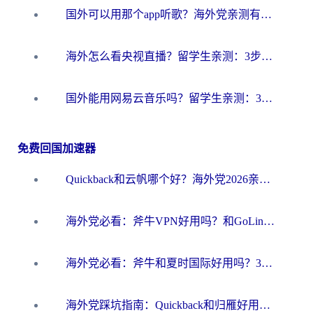
国外可以用那个app听歌？海外党亲测有效的回国加速方案，轻松听国内音乐听书
海外怎么看央视直播？留学生亲测：3步解决版权限制+追剧自由
国外能用网易云音乐吗？留学生亲测：3步解决海外听歌难题
免费回国加速器
Quickback和云帆哪个好？海外党2026亲测指南：选对加速器大陆工具，无缝刷国内剧玩国服
海外党必看：斧牛VPN好用吗？和GoLinkVPN对比哪个回国效果更好？
海外党必看：斧牛和夏时国际好用吗？3步选对回国加速器，无缝刷国内资源
海外党踩坑指南：Quickback和归雁好用吗？选对加速器才能无缝刷国内资源