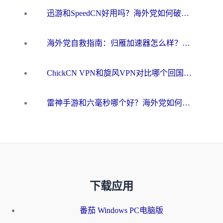
迅游和SpeedCN好用吗？海外党如何破解那道看不见的墙
海外党自救指南：归雁加速器怎么样？教你避开坑实现国内资源无缝访问
ChickCN VPN和旋风VPN对比哪个回国效果更好？海外用户的选择困境与出路
雷神手游和六毫秒哪个好？海外党如何真正解锁国内资源
下载应用
番茄 Windows PC电脑版