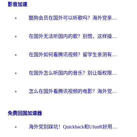
影音加速
酷狗会员在国外可以听歌吗？海外党亲测有效：3步解决音乐权限难题
在国外无法听国内的歌？别慌，这样操作就能畅听QQ音乐（附亲测加速器推荐）
在国外如何看腾讯视频？留学生亲测有效的回国加速方案
在国外怎么听国内的音乐？别让版权限制断了你的华语歌单
怎么在国外看腾讯视频的电影？海外党亲测有效的回国加速指南
免费回国加速器
海外党别踩坑！Quickback和UfunR好用吗？选对回国加速器才能无缝刷国内资源