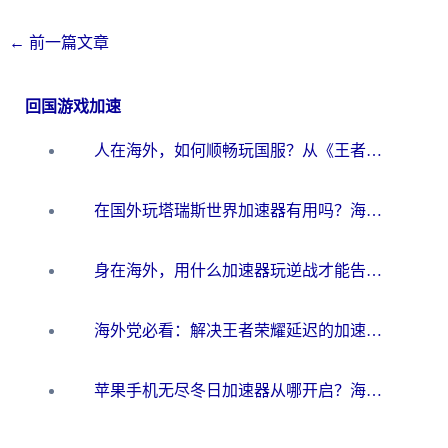
←
前一篇文章
回国游戏加速
人在海外，如何顺畅玩国服？从《王者荣耀》到《云图计划》的加速器终极指南
在国外玩塔瑞斯世界加速器有用吗？海外玩家亲测后的真实答案
身在海外，用什么加速器玩逆战才能告别延迟？
海外党必看：解决王者荣耀延迟的加速器终极指南——从EVE到猫和老鼠，一个工具全搞定
苹果手机无尽冬日加速器从哪开启？海外玩家的冬日生存指南