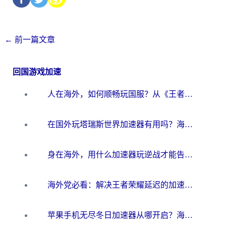
←
前一篇文章
回国游戏加速
人在海外，如何顺畅玩国服？从《王者荣耀》到《云图计划》的加速器终极指南
在国外玩塔瑞斯世界加速器有用吗？海外玩家亲测后的真实答案
身在海外，用什么加速器玩逆战才能告别延迟？
海外党必看：解决王者荣耀延迟的加速器终极指南——从EVE到猫和老鼠，一个工具全搞定
苹果手机无尽冬日加速器从哪开启？海外玩家的冬日生存指南