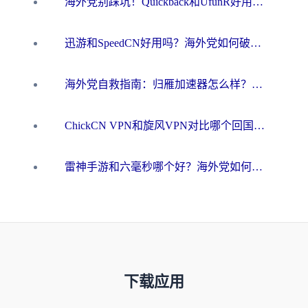
海外党别踩坑！Quickback和UfunR好用吗？选对回国加速器才能无缝刷国内资源
迅游和SpeedCN好用吗？海外党如何破解那道看不见的墙
海外党自救指南：归雁加速器怎么样？教你避开坑实现国内资源无缝访问
ChickCN VPN和旋风VPN对比哪个回国效果更好？海外用户的选择困境与出路
雷神手游和六毫秒哪个好？海外党如何真正解锁国内资源
下载应用