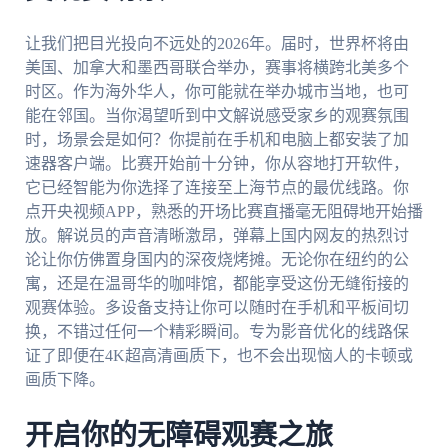
让我们把目光投向不远处的2026年。届时，世界杯将由
美国、加拿大和墨西哥联合举办，赛事将横跨北美多个
时区。作为海外华人，你可能就在举办城市当地，也可
能在邻国。当你渴望听到中文解说感受家乡的观赛氛围
时，场景会是如何？你提前在手机和电脑上都安装了加
速器客户端。比赛开始前十分钟，你从容地打开软件，
它已经智能为你选择了连接至上海节点的最优线路。你
点开央视频APP，熟悉的开场比赛直播毫无阻碍地开始播
放。解说员的声音清晰激昂，弹幕上国内网友的热烈讨
论让你仿佛置身国内的深夜烧烤摊。无论你在纽约的公
寓，还是在温哥华的咖啡馆，都能享受这份无缝衔接的
观赛体验。多设备支持让你可以随时在手机和平板间切
换，不错过任何一个精彩瞬间。专为影音优化的线路保
证了即便在4K超高清画质下，也不会出现恼人的卡顿或
画质下降。
开启你的无障碍观赛之旅