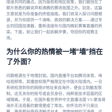
球迷共同的痛点。因为版权和地区政策，我们被挡在了
那片熟悉的解说声和沸腾的赛场氛围之外。别急，这篇
文章就是为你准备的终极指南。我们将深入探讨问题根
源，并为你提供一个清晰、高效的解决方案——通过专
业的回国加速器，重新连接你与国内精彩赛事直播的桥
梁。下面，就让我们一起拆解步骤，夺回你的观赛主
场。
为什么你的热情被一堵“墙”挡在
了外面？
问题根源在于地理封锁。国内直播平台如腾讯体育、咪
咕视频等，其播放权限严格限定在中国大陆境内。一旦
系统检测到你的网络IP地址来自海外，便会立刻触发限
制。这无关你的账号或会员身份，纯粹是技术层面的区
域隔离。于是，在国外看世界杯中文直播法国 VS 摩洛哥
海外无法观看的窘境便成了常态。你怀念的不只是比
赛，更是那份用母语解读战术、激情呐喊的沉浸感。这