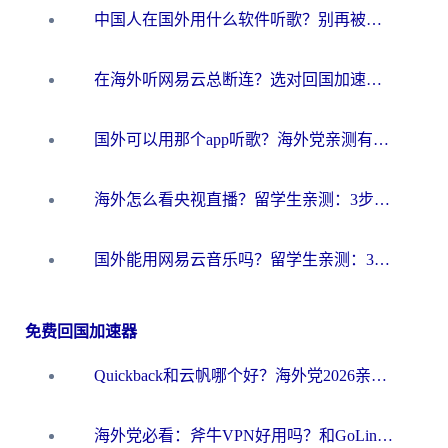
中国人在国外用什么软件听歌？别再被地域限制卡脖子，这篇教你轻松解锁国内音乐库
在海外听网易云总断连？选对回国加速器，告别地区限制和卡顿
国外可以用那个app听歌？海外党亲测有效的回国加速方案，轻松听国内音乐听书
海外怎么看央视直播？留学生亲测：3步解决版权限制+追剧自由
国外能用网易云音乐吗？留学生亲测：3步解决海外听歌难题
免费回国加速器
Quickback和云帆哪个好？海外党2026亲测指南：选对加速器大陆工具，无缝刷国内剧玩国服
海外党必看：斧牛VPN好用吗？和GoLinkVPN对比哪个回国效果更好？