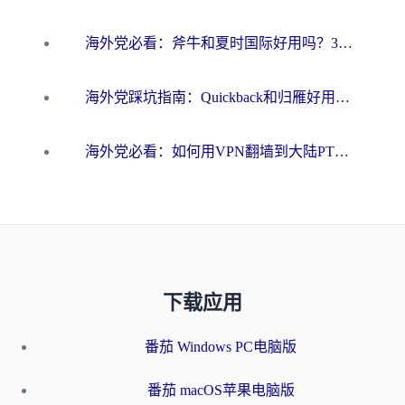
海外党必看：斧牛和夏时国际好用吗？3步选对回国加速器，无缝刷国内资源
海外党踩坑指南：Quickback和归雁好用吗？选对加速器才能无缝刷国内资源
海外党必看：如何用VPN翻墙到大陆PTT？一篇解决你所有回国加速痛点
下载应用
番茄 Windows PC电脑版
番茄 macOS苹果电脑版