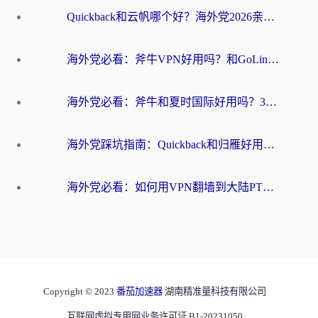
Quickback和云帆哪个好？海外党2026亲测指南：选对加速器大陆工具，无缝刷国内剧玩国服
海外党必看：斧牛VPN好用吗？和GoLinkVPN对比哪个回国效果更好？
海外党必看：斧牛和夏时国际好用吗？3步选对回国加速器，无缝刷国内资源
海外党踩坑指南：Quickback和归雁好用吗？选对加速器才能无缝刷国内资源
海外党必看：如何用VPN翻墙到大陆PTT？一篇解决你所有回国加速痛点
Copyright © 2023
番茄加速器
湖南精准量科技有限公司
互联网虚拟专用网业务许可证 B1-20231050